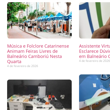
Música e Folclore Catarinense
Assistente Virt
Animam Feiras Livres de
Esclarece Dúvi
Balneário Camboriú Nesta
em Balneário 
Quarta
4 de fevereiro de 202
4 de fevereiro de 2026