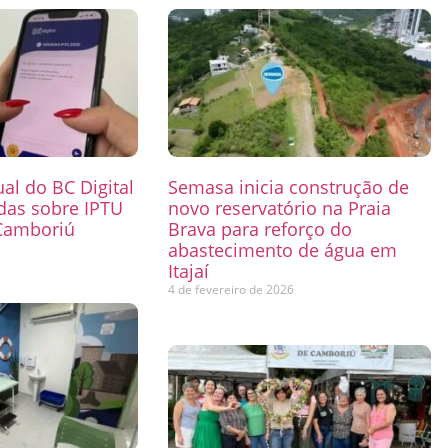
ual do BC Digital
Semasa inicia construção de
das sobre IPTU
novo reservatório na Praia
Camboriú
Brava para reforço do
abastecimento de água em
6
Itajaí
4 de fevereiro de 2026