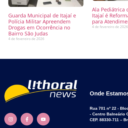
Ala Pediátrica
Guarda Municipal de Itajaí e
Itajaí é Refor
Polícia Militar Apreendem
para Atendimen
Drogas em Ocorrência no
4 de fevereiro de 202
Bairro São Judas
4 de fevereiro de 2026
Onde Estamo
Rua 701 nº 22 - Blo
- Centro Balneário
CEP. 88330-711 – Br