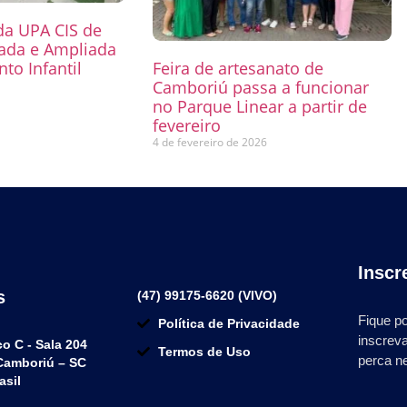
 da UPA CIS de
mada e Ampliada
to Infantil
Feira de artesanato de
Camboriú passa a funcionar
6
no Parque Linear a partir de
fevereiro
4 de fevereiro de 2026
Inscr
s
(47) 99175-6620 (VIVO)
Fique po
Política de Privacidade
inscrev
co C - Sala 204
Termos de Uso
perca n
 Camboriú – SC
asil