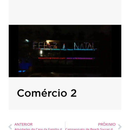
ANTERIOR
PRÓXIMO
Atividades da Casa da Familia de BC recomeçam nessa semana
Campeonato de Beach Soccer de Itajaí reúne 50 times