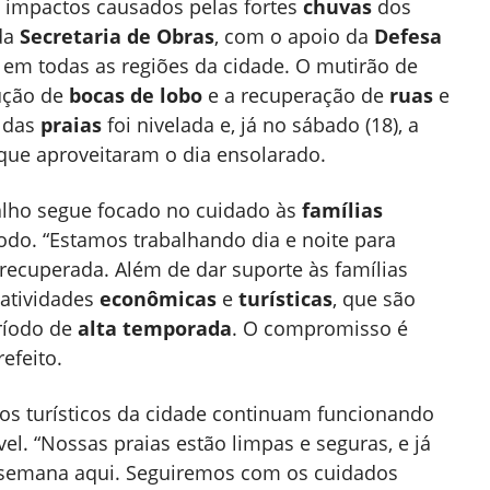
 impactos causados pelas fortes
chuvas
dos
 da
Secretaria de Obras
, com o apoio da
Defesa
 em todas as regiões da cidade. O mutirão de
ução de
bocas de lobo
e a recuperação de
ruas
e
das
praias
foi nivelada e, já no sábado (18), a
 que aproveitaram o dia ensolarado.
balho segue focado no cuidado às
famílias
do. “Estamos trabalhando dia e noite para
recuperada. Além de dar suporte às famílias
 atividades
econômicas
e
turísticas
, que são
ríodo de
alta temporada
. O compromisso é
efeito.
os turísticos da cidade continuam funcionando
ível. “Nossas praias estão limpas e seguras, e já
e semana aqui. Seguiremos com os cuidados