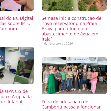
ual do BC Digital
Semasa inicia construção de
das sobre IPTU
novo reservatório na Praia
Camboriú
Brava para reforço do
abastecimento de água em
6
Itajaí
4 de fevereiro de 2026
 da UPA CIS de
mada e Ampliada
to Infantil
Feira de artesanato de
Camboriú passa a funcionar
6