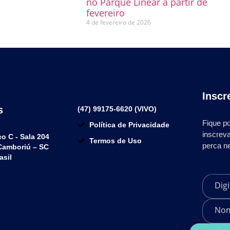
no Parque Linear a partir de
fevereiro
4 de fevereiro de 2026
Inscr
s
(47) 99175-6620 (VIVO)
Fique po
Política de Privacidade
inscrev
co C - Sala 204
Termos de Uso
perca n
 Camboriú – SC
asil