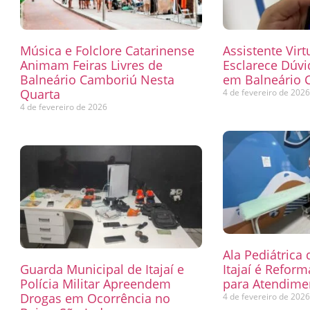
Música e Folclore Catarinense
Assistente Virt
Animam Feiras Livres de
Esclarece Dúvi
Balneário Camboriú Nesta
em Balneário 
Quarta
4 de fevereiro de 202
4 de fevereiro de 2026
Ala Pediátrica
Guarda Municipal de Itajaí e
Itajaí é Refor
Polícia Militar Apreendem
para Atendimen
Drogas em Ocorrência no
4 de fevereiro de 202