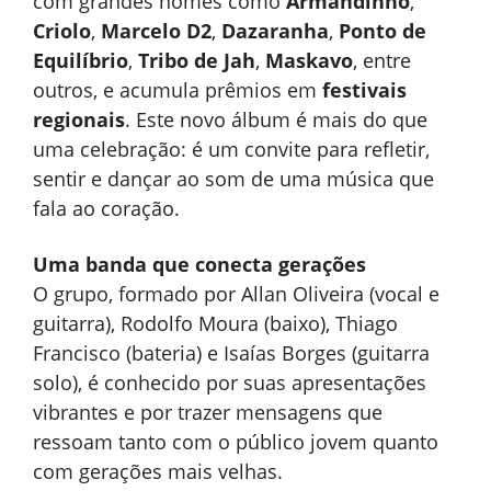
com grandes nomes como
Armandinho
,
Criolo
,
Marcelo D2
,
Dazaranha
,
Ponto de
Equilíbrio
,
Tribo de Jah
,
Maskavo
, entre
outros, e acumula prêmios em
festivais
regionais
. Este novo álbum é mais do que
uma celebração: é um convite para refletir,
sentir e dançar ao som de uma música que
fala ao coração.
Uma banda que conecta gerações
O grupo, formado por Allan Oliveira (vocal e
guitarra), Rodolfo Moura (baixo), Thiago
Francisco (bateria) e Isaías Borges (guitarra
solo), é conhecido por suas apresentações
vibrantes e por trazer mensagens que
ressoam tanto com o público jovem quanto
com gerações mais velhas.