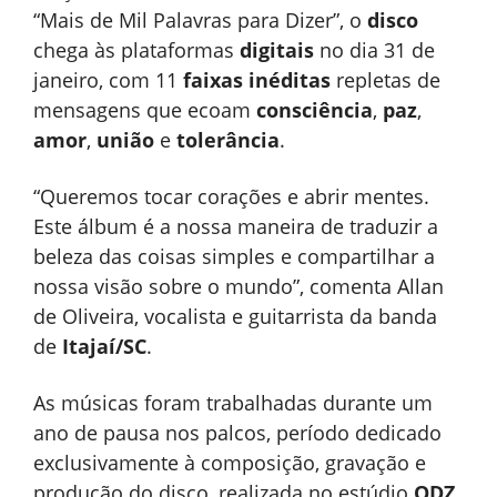
“Mais de Mil Palavras para Dizer”, o
disco
chega às plataformas
digitais
no dia 31 de
janeiro, com 11
faixas inéditas
repletas de
mensagens que ecoam
consciência
,
paz
,
amor
,
união
e
tolerância
.
“Queremos tocar corações e abrir mentes.
Este álbum é a nossa maneira de traduzir a
beleza das coisas simples e compartilhar a
nossa visão sobre o mundo”, comenta Allan
de Oliveira, vocalista e guitarrista da banda
de
Itajaí/SC
.
As músicas foram trabalhadas durante um
ano de pausa nos palcos, período dedicado
exclusivamente à composição, gravação e
produção do disco, realizada no estúdio
ODZ