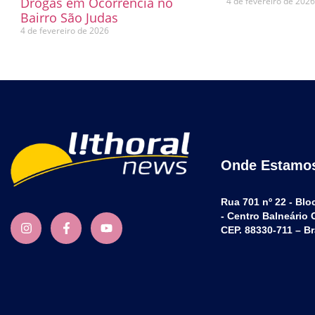
Drogas em Ocorrência no
4 de fevereiro de 202
Bairro São Judas
4 de fevereiro de 2026
Onde Estamo
Rua 701 nº 22 - Blo
- Centro Balneário
CEP. 88330-711 – Br