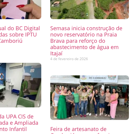
ual do BC Digital
Semasa inicia construção de
das sobre IPTU
novo reservatório na Praia
Camboriú
Brava para reforço do
abastecimento de água em
6
Itajaí
4 de fevereiro de 2026
 da UPA CIS de
mada e Ampliada
to Infantil
Feira de artesanato de