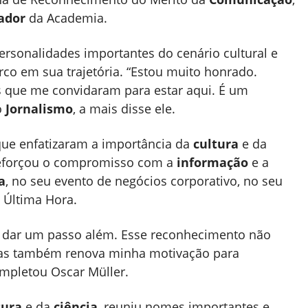
ador
da Academia.
ersonalidades importantes do cenário cultural e
co em sua trajetória. “Estou muito honrado.
s que me convidaram para estar aqui. É um
o
Jornalismo
, a mais disse ele.
que enfatizaram a importância da
cultura
e da
reforçou o compromisso com a
informação
e a
a
, no seu evento de negócios corporativo, no seu
 Última Hora.
 dar um passo além. Esse reconhecimento não
mas também renova minha motivação para
ompletou Oscar Müller.
tura
e da
ciência
, reuniu nomes importantes e