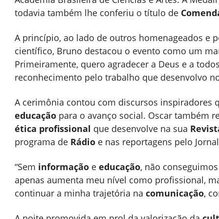
todavia também lhe conferiu o título de
Comend
A princípio, ao lado de outros homenageados e p
científico, Bruno destacou o evento como um mar
Primeiramente, quero agradecer a Deus e a todo
reconhecimento pelo trabalho que desenvolvo n
A cerimônia contou com discursos inspiradores 
educação
para o avanço social. Oscar também 
ética profissional
que desenvolve na sua
Revist
programa de
Rádio
e nas reportagens pelo Jornal
“Sem
informação
e
educação
, não conseguimos
apenas aumenta meu nível como profissional, 
continuar a minha trajetória na
comunicação
, c
A noite promovida em prol da valorização da
cul