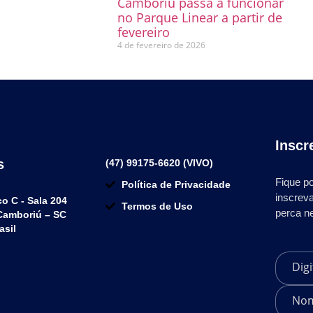
Camboriú passa a funcionar
6
no Parque Linear a partir de
fevereiro
4 de fevereiro de 2026
Inscr
s
(47) 99175-6620 (VIVO)
Fique po
Política de Privacidade
inscrev
co C - Sala 204
Termos de Uso
perca n
 Camboriú – SC
asil