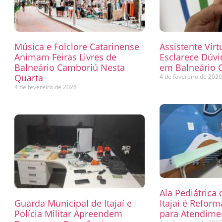
Música e Folclore Catarinense
Assistente Virt
Animam Feiras Livres de
Esclarece Dúvi
Balneário Camboriú Nesta
em Balneário 
Quarta
4 de fevereiro de 202
4 de fevereiro de 2026
Ala Pediátrica
Guarda Municipal de Itajaí e
Itajaí é Refor
Polícia Militar Apreendem
para Atendimen