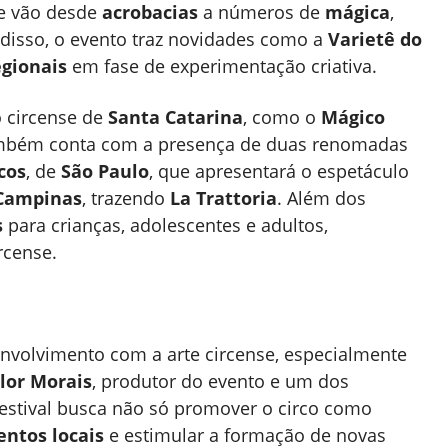
 vão desde
acrobacias
a números de
mágica
,
 disso, o evento traz novidades como a
Varietê do
egionais
em fase de experimentação criativa.
 circense de
Santa Catarina
, como o
Mágico
 também conta com a presença de duas renomadas
cos
, de
São Paulo
, que apresentará o espetáculo
Campinas
, trazendo
La Trattoria
. Além dos
s
para crianças, adolescentes e adultos,
rcense.
envolvimento com a arte circense, especialmente
ilor Morais
, produtor do evento e um dos
 festival busca não só promover o circo como
entos locais
e estimular a formação de novas