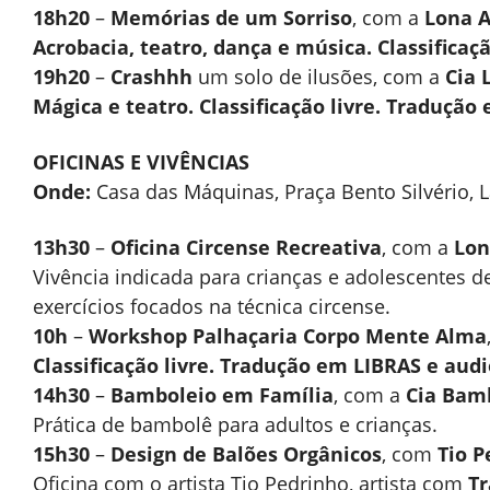
18h20
–
Memórias de um Sorriso
, com a
Lona A
Acrobacia, teatro, dança e música. Classificaç
19h20
–
Crashhh
um solo de ilusões, com a
Cia 
Mágica e teatro. Classificação livre. Tradução
OFICINAS E VIVÊNCIAS
Onde:
Casa das Máquinas, Praça Bento Silvério, 
13h30
–
Oficina Circense Recreativa
, com a
Lon
Vivência indicada para crianças e adolescentes d
exercícios focados na técnica circense.
10h
–
Workshop Palhaçaria Corpo Mente Alma
Classificação livre. Tradução em LIBRAS e audi
14h30
–
Bamboleio em Família
, com a
Cia Bamb
Prática de bambolê para adultos e crianças.
15h30
–
Design de Balões Orgânicos
, com
Tio P
Oficina com o artista Tio Pedrinho, artista com
Tr