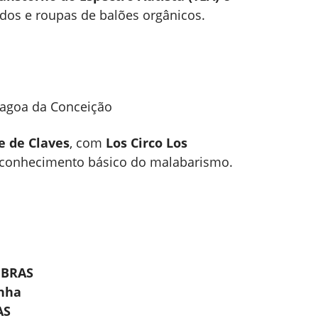
edos e roupas de balões orgânicos.
Lagoa da Conceição
e de Claves
, com
Los Circo Los
m conhecimento básico do malabarismo.
LIBRAS
anha
AS