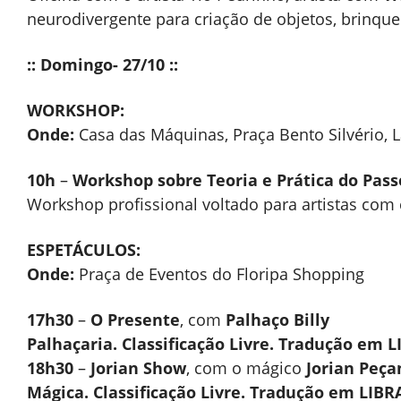
neurodivergente para criação de objetos, brinqu
:: Domingo- 27/10 ::
WORKSHOP:
Onde:
Casa das Máquinas, Praça Bento Silvério, 
10h
–
Workshop sobre Teoria e Prática do Pass
Workshop profissional voltado para artistas co
ESPETÁCULOS:
Onde:
Praça de Eventos do Floripa Shopping
17h30
–
O Presente
, com
Palhaço Billy
Palhaçaria. Classificação Livre. Tradução em 
18h30
–
Jorian Show
, com o mágico
Jorian Peç
Mágica. Classificação Livre. Tradução em LIBR