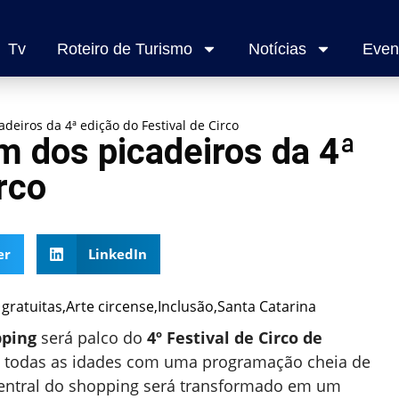
Tv
Roteiro de Turismo
Notícias
Even
deiros da 4ª edição do Festival de Circo
m dos picadeiros da 4ª
rco
er
LinkedIn
pping
será palco do
4º Festival de Circo de
e todas as idades com uma programação cheia de
 central do shopping será transformado em um