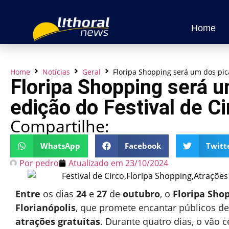
Home
Home
Notícias
Geral
Floripa Shopping será um dos pica
Floripa Shopping será u
edição do Festival de Ci
Compartilhe:
WhatsApp
Facebook
Twitt
Por
pedro
Atualizado em
23/10/2024
Entre
os dias
24
e
27
de
outubro
, o
Floripa Sho
Florianópolis
, que promete encantar públicos d
atrações gratuitas
. Durante quatro dias, o vão