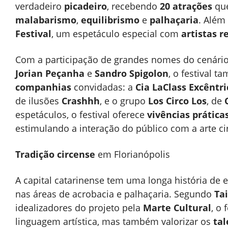
verdadeiro
picadeiro
, recebendo
20 atrações
que
malabarismo
,
equilibrismo
e
palhaçaria
. Além
Festival
, um espetáculo especial com
artistas r
Com a participação de grandes nomes do cenário
Jorian Peçanha
e
Sandro Spigolon
, o festival
companhias
convidadas: a
Cia LaClass Excêntri
de ilusões
Crashhh
, e o grupo
Los Circo Los
, de
espetáculos, o festival oferece
vivências prática
estimulando a interação do público com a arte ci
Tradição circense
em Florianópolis
A capital catarinense tem uma longa história de 
nas áreas de acrobacia e palhaçaria. Segundo
Ta
idealizadores do projeto pela
Marte Cultural
, o
linguagem artística, mas também valorizar os
tal