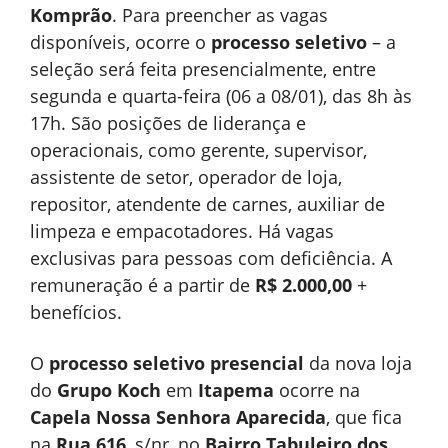
Komprão
. Para preencher as vagas
disponíveis, ocorre o
processo seletivo
– a
seleção será feita presencialmente, entre
segunda e quarta-feira (06 a 08/01), das 8h às
17h. São posições de liderança e
operacionais, como gerente, supervisor,
assistente de setor, operador de loja,
repositor, atendente de carnes, auxiliar de
limpeza e empacotadores. Há vagas
exclusivas para pessoas com deficiência. A
remuneração é a partir de
R$ 2.000,00
+
benefícios.
O
processo seletivo presencial
da nova loja
do
Grupo Koch
em
Itapema
ocorre na
Capela Nossa Senhora Aparecida
, que fica
na
Rua 616
, s/nr, no
Bairro Tabuleiro dos