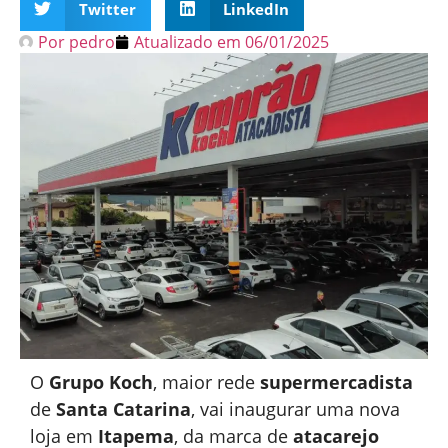
Twitter
LinkedIn
Por
pedro
Atualizado em
06/01/2025
O
Grupo Koch
, maior rede
supermercadista
de
Santa Catarina
, vai inaugurar uma nova
loja em
Itapema
, da marca de
atacarejo