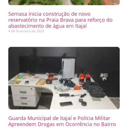
Semasa inicia construção de novo
reservatório na Praia Brava para reforço do
abastecimento de água em Itajaí
4 de fevereiro de 2026
Guarda Municipal de Itajaí e Polícia Militar
Apreendem Drogas em Ocorrência no Bairro