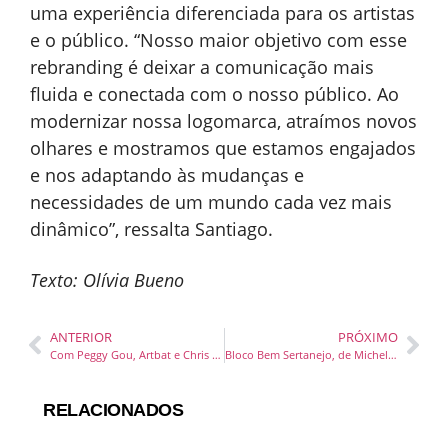
uma experiência diferenciada para os artistas
e o público. “Nosso maior objetivo com esse
rebranding é deixar a comunicação mais
fluida e conectada com o nosso público. Ao
modernizar nossa logomarca, atraímos novos
olhares e mostramos que estamos engajados
e nos adaptando às mudanças e
necessidades de um mundo cada vez mais
dinâmico”, ressalta Santiago.
Texto: Olívia Bueno
ANTERIOR
PRÓXIMO
Com Peggy Gou, Artbat e Chris Avantgarde, Greenvalley promete duas noites de Carnaval inesquecíveis para fechar o Greenvalley Summer
Bloco Bem Sertanejo, de Michel Teló, desfila no Carnaval de Balneário Camboriú
RELACIONADOS