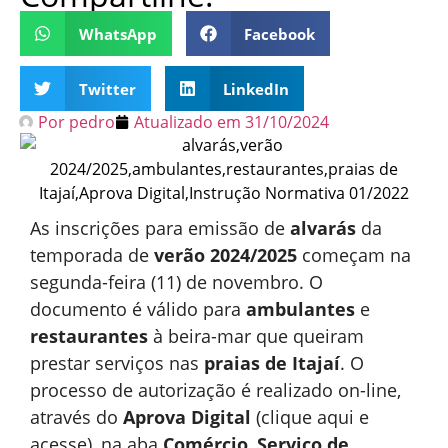
WhatsApp
Facebook
Twitter
LinkedIn
Por
pedro
Atualizado em
31/10/2024
As inscrições para emissão de
alvarás
da
temporada de
verão 2024/2025
começam na
segunda-feira (11) de novembro. O
documento é válido para
ambulantes
e
restaurantes
à beira-mar que queiram
prestar serviços nas
praias de Itajaí
. O
processo de autorização é realizado on-line,
através do
Aprova Digital
(clique aqui e
acesse), na aba
Comércio
,
Serviço de