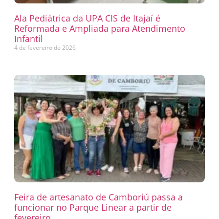
Ala Pediátrica da UPA CIS de Itajaí é
Reformada e Ampliada para Atendimento
Infantil
4 de fevereiro de 2026
Feira de artesanato de Camboriú passa a
funcionar no Parque Linear a partir de
fevereiro