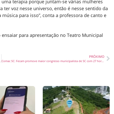
 uma terapia porque juntam-se várias mulheres
a ter voz nesse universo, então é nesse sentido da
a música para isso”, conta a professora de canto e
 ensaiar para apresentação no Teatro Municipal
PRÓXIMO
importância da prevenção do câncer de mama
Comac SC: Fecam promove maior congresso municipalista de SC com 27 horas de assuntos decisivos para gestão municipal