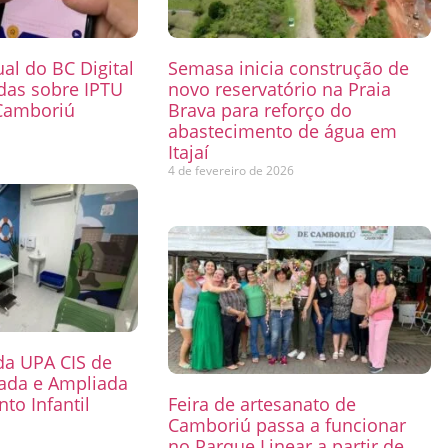
ual do BC Digital
Semasa inicia construção de
das sobre IPTU
novo reservatório na Praia
Camboriú
Brava para reforço do
abastecimento de água em
6
Itajaí
4 de fevereiro de 2026
 da UPA CIS de
mada e Ampliada
to Infantil
Feira de artesanato de
Camboriú passa a funcionar
6
no Parque Linear a partir de