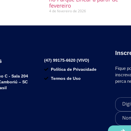
fevereiro
4 de fevereiro de 2026
Inscr
s
(47) 99175-6620 (VIVO)
Fique po
Política de Privacidade
inscrev
co C - Sala 204
Termos de Uso
perca n
 Camboriú – SC
asil