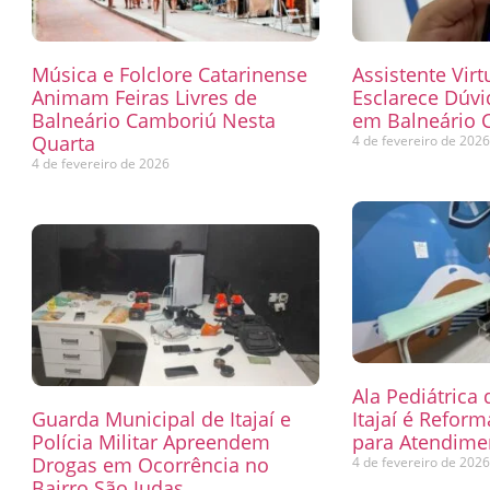
Música e Folclore Catarinense
Assistente Virt
Animam Feiras Livres de
Esclarece Dúvi
Balneário Camboriú Nesta
em Balneário 
Quarta
4 de fevereiro de 202
4 de fevereiro de 2026
Ala Pediátrica
Guarda Municipal de Itajaí e
Itajaí é Refor
Polícia Militar Apreendem
para Atendimen
Drogas em Ocorrência no
4 de fevereiro de 202
Bairro São Judas