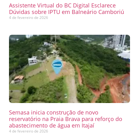
Assistente Virtual do BC Digital Esclarece
Dúvidas sobre IPTU em Balneário Camboriú
4 de fevereiro de 2026
Semasa inicia construção de novo
reservatório na Praia Brava para reforço do
abastecimento de água em Itajaí
4 de fevereiro de 2026