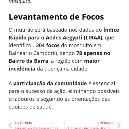
mosquito.”
Levantamento de Focos
O mutirão será baseado nos dados do
Índice
Rápido para o Aedes Aegypti (LIRAA)
, que
identificou
204 focos
do mosquito em
Balneário Camboriú, sendo
78 apenas no
Bairro da Barra
, a região com
maior
incidência
da doença na cidade.
A
participação da comunidade
é essencial
para o sucesso da ação, eliminando possíveis
criadouros e seguindo as orientações das
equipes de saúde.
ANTERIOR
PRÓXIMO
Itapema Recebe Hemoglobinômetros para Auxiliar no Atendimento de Casos de Dengue
IPTU: Saiba Quem Tem Direito às Isenções em Balneário Camboriú