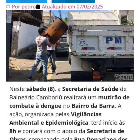
Por
pedro
Atualizado em
07/02/2025
Neste
sábado (8)
, a
Secretaria de Saúde
de
Balneário Camboriú realizará um
mutirão de
combate à dengue
no
Bairro da Barra
. A
ação, organizada pelas
Vigilâncias
Ambiental e Epidemiológica
, terá início às
8h
e contará com o apoio da
Secretaria de
Obras
, começando pela
Rua Donaciano dos