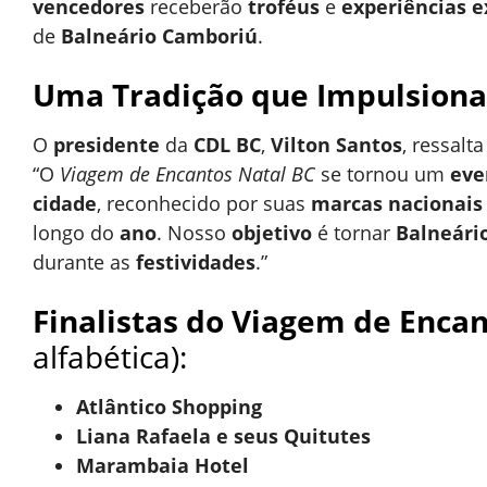
vencedores
receberão
troféus
e
experiências e
de
Balneário Camboriú
.
Uma Tradição que Impulsiona
O
presidente
da
CDL BC
,
Vilton Santos
, ressalt
“O
Viagem de Encantos Natal BC
se tornou um
eve
cidade
, reconhecido por suas
marcas nacionais
longo do
ano
. Nosso
objetivo
é tornar
Balneári
durante as
festividades
.”
Finalistas do Viagem de Encan
alfabética):
Atlântico Shopping
Liana Rafaela e seus Quitutes
Marambaia Hotel