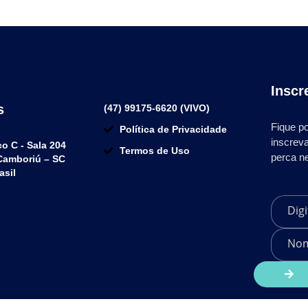
Inscr
s
(47) 99175-6620 (VIVO)
Fique po
Política de Privacidade
inscrev
co C - Sala 204
Termos de Uso
perca n
 Camboriú – SC
asil