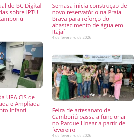
ual do BC Digital
Semasa inicia construção de
das sobre IPTU
novo reservatório na Praia
Camboriú
Brava para reforço do
abastecimento de água em
6
Itajaí
4 de fevereiro de 2026
 da UPA CIS de
mada e Ampliada
to Infantil
Feira de artesanato de
Camboriú passa a funcionar
6
no Parque Linear a partir de
fevereiro
4 de fevereiro de 2026