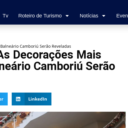
Tv
Roteiro de Turismo
Notícias
Even
 Balneário Camboriú Serão Reveladas
 As Decorações Mais
neário Camboriú Serão
er
LinkedIn