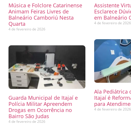
Música e Folclore Catarinense
Assistente Virt
Animam Feiras Livres de
Esclarece Dúvi
Balneário Camboriú Nesta
em Balneário 
Quarta
4 de fevereiro de 202
4 de fevereiro de 2026
Ala Pediátrica
Guarda Municipal de Itajaí e
Itajaí é Refor
Polícia Militar Apreendem
para Atendimen
Drogas em Ocorrência no
4 de fevereiro de 202
Bairro São Judas
4 de fevereiro de 2026