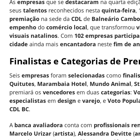
As
empresas
que se
destacaram
na quarta ediç
seus
talentos
reconhecidos nesta
quinta-feira
,
premiação
na sede da
CDL
de
Balneário Cambo
empenho
do
comércio local
, que transformou
v
visuais natalinos
. Com
102 empresas particip
cidade
ainda mais
encantadora
neste
fim de a
Finalistas e Categorias de Pr
Seis
empresas
foram
selecionadas
como
finali
Quitutes
,
Marambaia Hotel
,
Mundo Animal
,
S
premiará os
vencedores
em duas
categorias
:
Vo
especialistas
em
design
e
varejo
, e
Voto Popul
CDL BC
.
A
banca avaliadora
conta com
profissionais r
Marcelo Urizar
(
artista
),
Alessandra Devitte
(
a