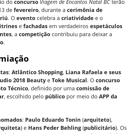
ão do
concurso
Viagem de Encantos Natal BC
terão
 13 de
fevereiro
, durante a
cerimônia de
riú
. O
evento
celebra a
criatividade
e o
itrines
e
fachadas
em verdadeiros
espetáculos
antes
, a
competição
contribuiu para deixar a
no
.
emiação
stas
:
Atlântico Shopping
,
Liana Rafaela e seus
tudio 2018 Beauty
e
Toke Musical
. O
concurso
to Técnico
, definido por uma
comissão de
ar
, escolhido pelo
público
por meio do
APP da
enomados
:
Paulo Eduardo Tonin
(
arquiteto
),
rquiteta
) e
Hans Peder Behling
(
publicitário
). Os