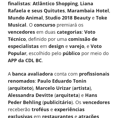
finalistas
:
Atlântico Shopping
,
Liana
Rafaela e seus Quitutes
,
Marambaia Hotel
,
Mundo Animal
,
Studio 2018 Beauty
e
Toke
Musical
. O
concurso
premiará os
vencedores
em duas
categorias
:
Voto
Técnico
, definido por uma
comissão de
especialistas
em
design
e
varejo
, e
Voto
Popular
, escolhido pelo
público
por meio do
APP da CDL BC
.
A
banca avaliadora
conta com
profissionais
renomados
:
Paulo Eduardo Tonin
(
arquiteto
),
Marcelo Urizar
(
artista
),
Alessandra Devitte
(
arquiteta
) e
Hans
Peder Behling
(
publicitário
). Os
vencedores
receberão
troféus
e
experiências
exclusivas
em
restaurantes
e
atrações