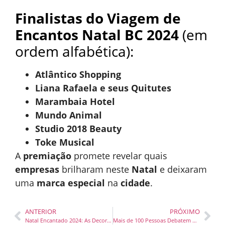
Finalistas do Viagem de
Encantos Natal BC 2024
(em
ordem alfabética):
Atlântico Shopping
Liana Rafaela e seus Quitutes
Marambaia Hotel
Mundo Animal
Studio 2018 Beauty
Toke Musical
A
premiação
promete revelar quais
empresas
brilharam neste
Natal
e deixaram
uma
marca especial
na
cidade
.
ANTERIOR
PRÓXIMO
Natal Encantado 2024: As Decorações Mais Impressionantes de Balneário Camboriú Serão Reveladas
Mais de 100 Pessoas Debatem Cidadania em Novo Encontro do Programa de Participação Social do Instituto Araxá em SC