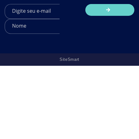
SiteSmart