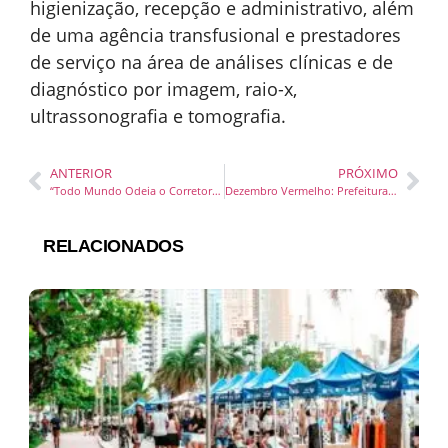
higienização, recepção e administrativo, além
de uma agência transfusional e prestadores
de serviço na área de análises clínicas e de
diagnóstico por imagem, raio-x,
ultrassonografia e tomografia.
ANTERIOR
PRÓXIMO
“Todo Mundo Odeia o Corretor”: série inédita de humor sobre mercado imobiliário brasileiro estreia nas mídias digitais
Dezembro Vermelho: Prefeitura de Penha promove atividades e ações de prevenção ao HIV/Aids e Infecções Sexualmente Transmissíveis
RELACIONADOS