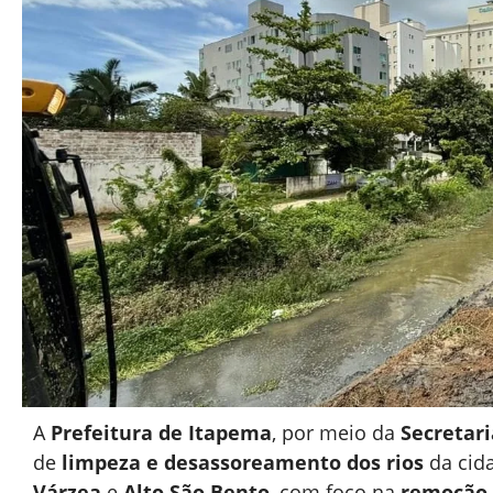
A
Prefeitura de Itapema
, por meio da
Secretar
de
limpeza e desassoreamento dos rios
da cida
Várzea
e
Alto São Bento
, com foco na
remoção 