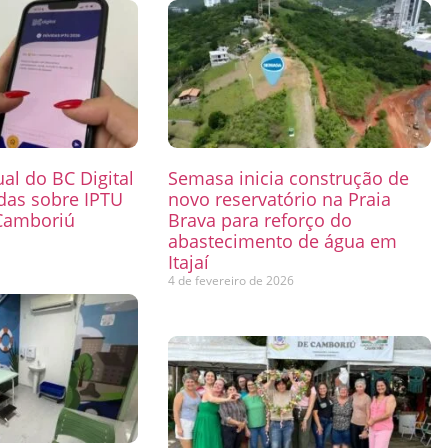
ual do BC Digital
Semasa inicia construção de
das sobre IPTU
novo reservatório na Praia
Camboriú
Brava para reforço do
abastecimento de água em
6
Itajaí
4 de fevereiro de 2026