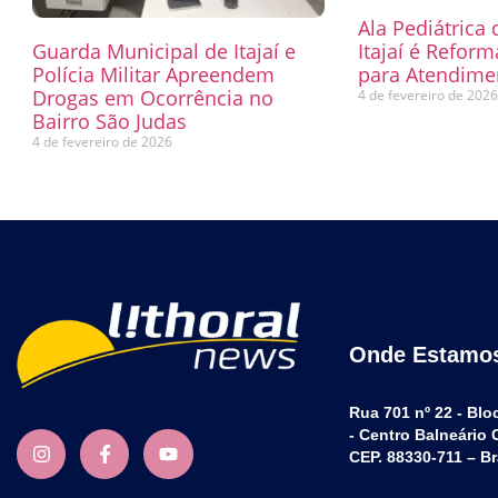
Ala Pediátrica
Guarda Municipal de Itajaí e
Itajaí é Refor
Polícia Militar Apreendem
para Atendimen
Drogas em Ocorrência no
4 de fevereiro de 202
Bairro São Judas
4 de fevereiro de 2026
Onde Estamo
Rua 701 nº 22 - Blo
- Centro Balneário
CEP. 88330-711 – Br