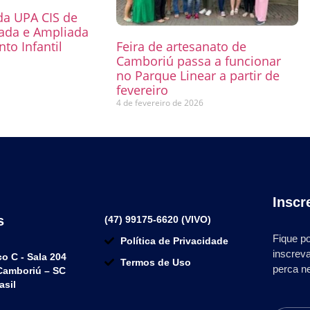
 da UPA CIS de
mada e Ampliada
to Infantil
Feira de artesanato de
Camboriú passa a funcionar
6
no Parque Linear a partir de
fevereiro
4 de fevereiro de 2026
Inscr
s
(47) 99175-6620 (VIVO)
Fique po
Política de Privacidade
inscrev
co C - Sala 204
Termos de Uso
perca n
 Camboriú – SC
asil