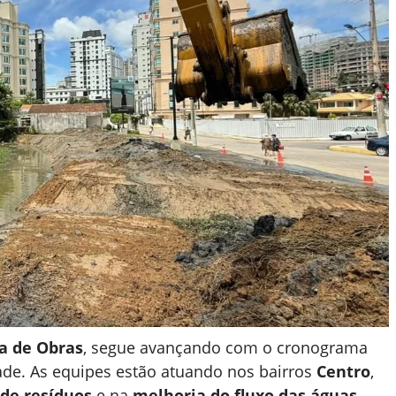
ia de Obras
, segue avançando com o cronograma
de. As equipes estão atuando nos bairros
Centro
,
de resíduos
e na
melhoria do fluxo das águas
,