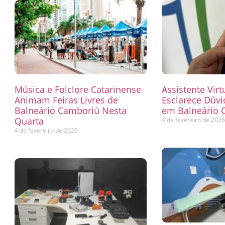
Música e Folclore Catarinense
Assistente Virt
Animam Feiras Livres de
Esclarece Dúvi
Balneário Camboriú Nesta
em Balneário 
Quarta
4 de fevereiro de 202
4 de fevereiro de 2026